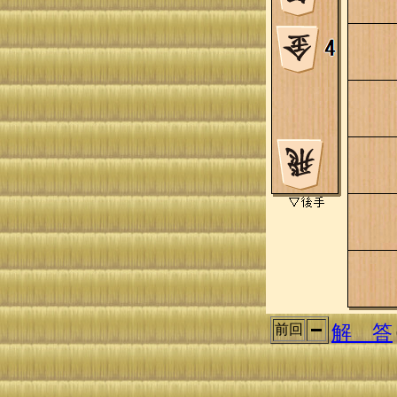
解 答
前回