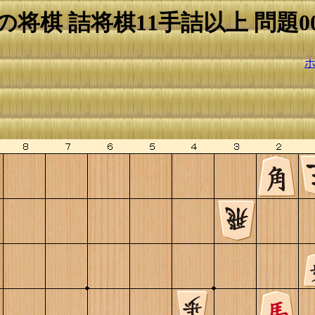
の将棋 詰将棋11手詰以上 問題00