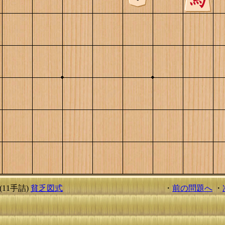
(11手詰)
貧乏図式
・
前の問題へ
・