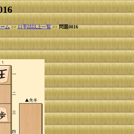
16
ホーム
>>
11手詰以上一覧
>>
問題0016