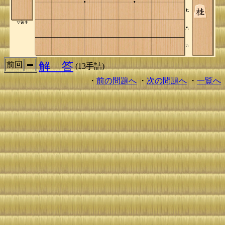
解 答
前回
(13手詰)
・
前の問題へ
・
次の問題へ
・
一覧へ