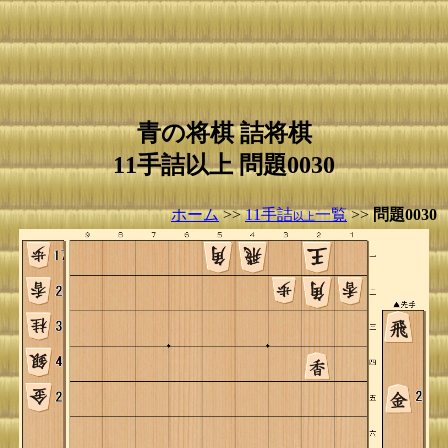
青の将棋 詰将棋
11手詰以上 問題0030
ホーム
>>
11手詰
一覧
>>
問題0030
以上