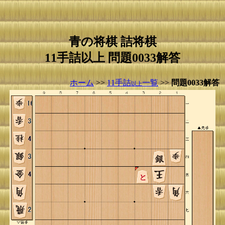
青の将棋 詰将棋
11手詰以上 問題0033解答
ホーム
>>
11手詰
一覧
>>
問題0033解答
以上