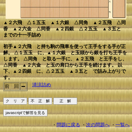
▲２六飛 △１五玉 ▲１六銀 △同角 ▲２五飛 △同
香 ▲２六金 △同香 ▲２四銀 △２五玉 ▲３五と
までの十一手詰め
初手▲２六飛 と持ち駒の飛車を使って王手をする手が正
解。 △１五玉 に、▲１六銀 と玉頭から銀を打ち王手を
します。 △同角 と取る一手に、▲２五飛 と王手をし、
△同香 ▲２六金 と玉の肩口から王手を続けます。 以
下、▲２四銀 に、△２五玉 ▲３五と で詰み上がりで
す。
清涼詰め
前 回
・
問題に戻る
・
次の問題へ
・
一覧へ