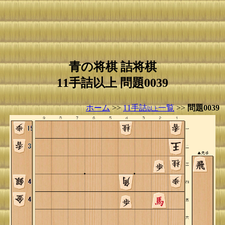
青の将棋 詰将棋
11手詰以上 問題0039
ホーム
>>
11手詰
一覧
>>
問題0039
以上