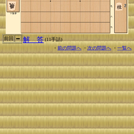
解 答
前回
(11手詰)
・
前の問題へ
・
次の問題へ
・
一覧へ