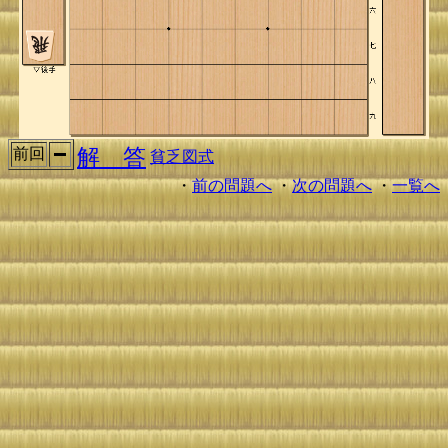
解 答
前回
貧乏図式
・
前の問題へ
・
次の問題へ
・
一覧へ