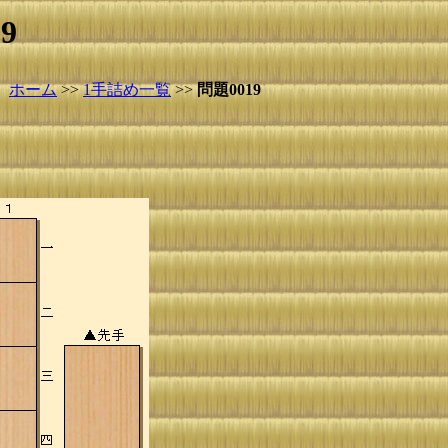
9
ホーム
>>
1手詰め一覧
>>
問題0019