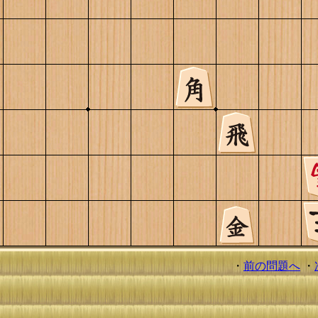
・
前の問題へ
・