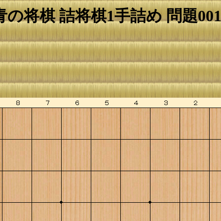
青の将棋 詰将棋1手詰め 問題001