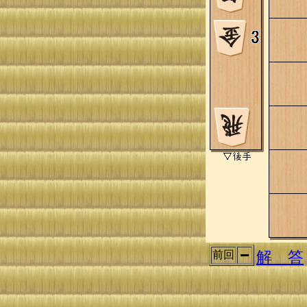
解 答
前回