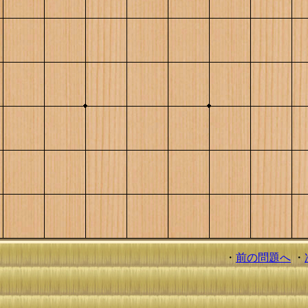
・
前の問題へ
・