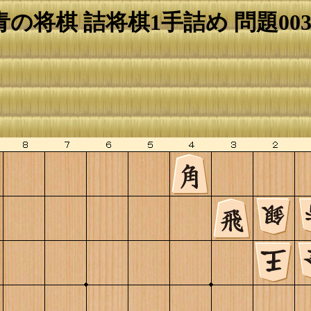
青の将棋 詰将棋1手詰め 問題003