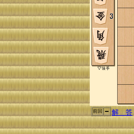
解 答
前回