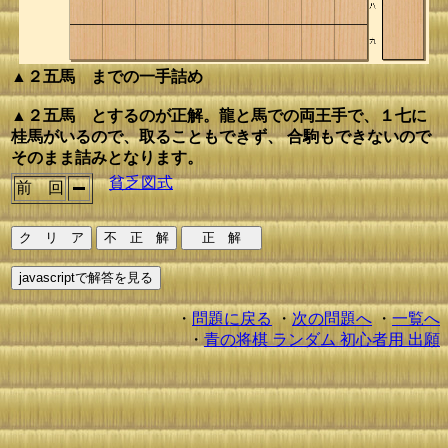
▲２五馬 までの一手詰め
▲２五馬 とするのが正解。龍と馬での両王手で、１七に
桂馬がいるので、取ることもできず、 合駒もできないので
そのまま詰みとなります。
貧乏図式
前 回
・
問題に戻る
・
次の問題へ
・
一覧へ
・
青の将棋 ランダム 初心者用 出願