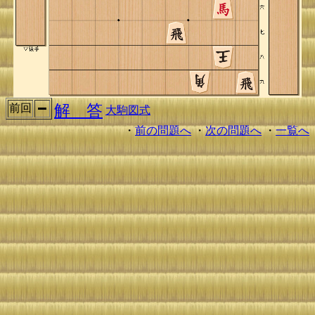
解 答
前回
大駒図式
・
前の問題へ
・
次の問題へ
・
一覧へ