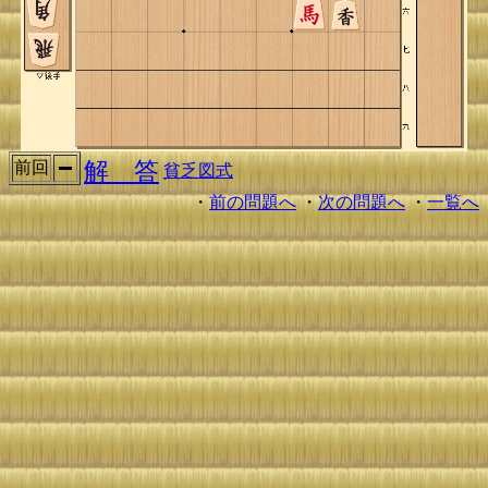
解 答
前回
貧乏図式
・
前の問題へ
・
次の問題へ
・
一覧へ