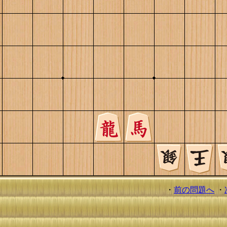
・
前の問題へ
・