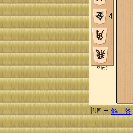
解 答
前回