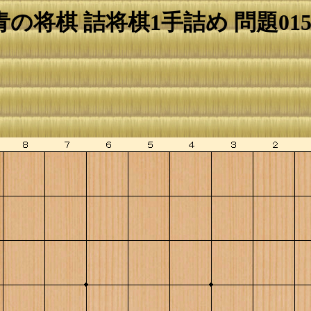
青の将棋 詰将棋1手詰め 問題015