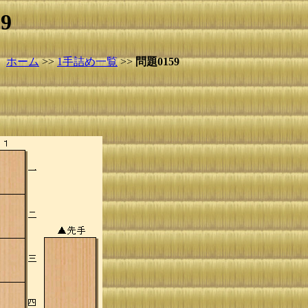
9
ホーム
>>
1手詰め一覧
>>
問題0159