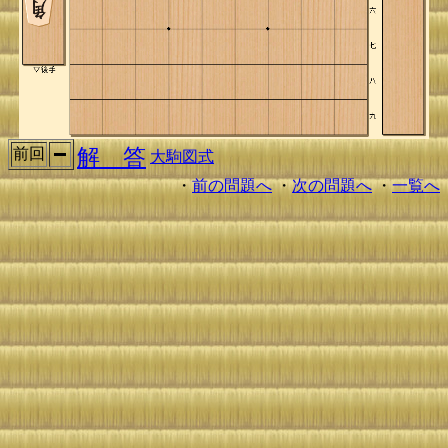
解 答
前回
大駒図式
・
前の問題へ
・
次の問題へ
・
一覧へ