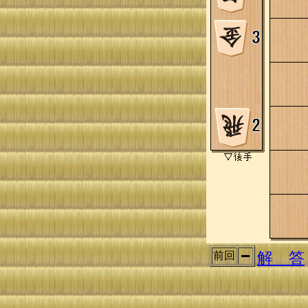
解 答
前回