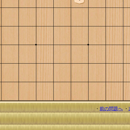
・
前の問題へ
・