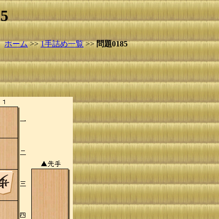
5
ホーム
>>
1手詰め一覧
>>
問題0185