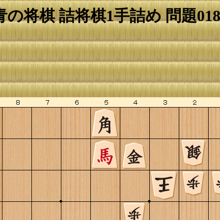
青の将棋 詰将棋1手詰め 問題018