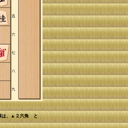
解は、▲２六角 と