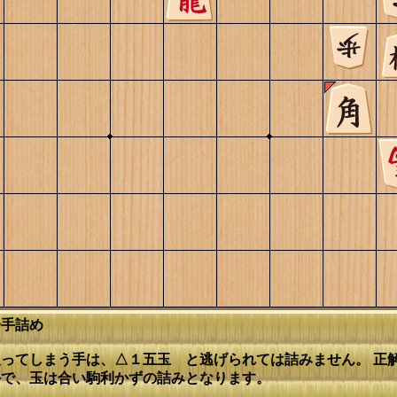
一手詰め
ってしまう手は、△１五玉 と逃げられては詰みません。 正
手で、玉は合い駒利かずの詰みとなります。