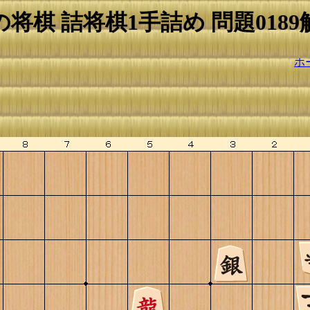
の将棋 詰将棋1手詰め 問題0189
ホ