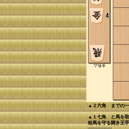
▲２六角 までの
▲１七角 と馬を取
桂馬を守る開き王