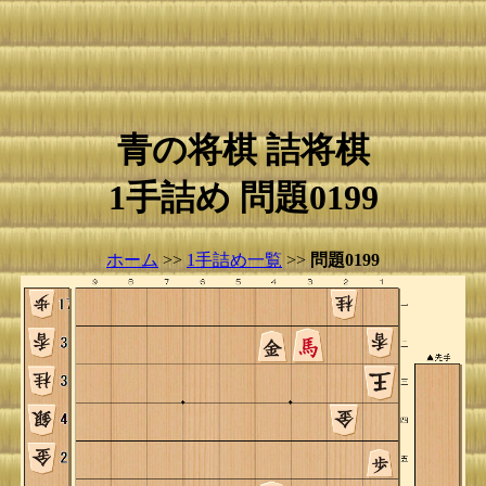
青の将棋 詰将棋
1手詰め 問題0199
ホーム
>>
1手詰め一覧
>>
問題0199