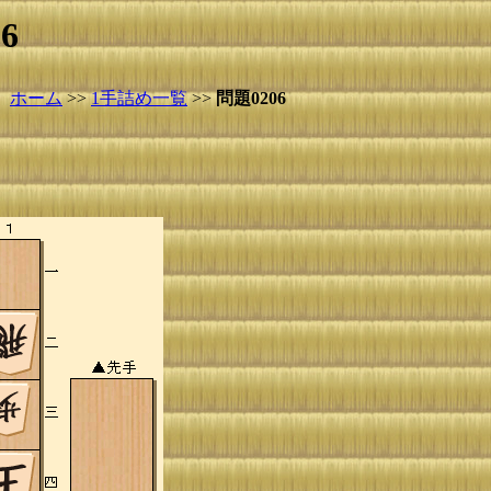
6
ホーム
>>
1手詰め一覧
>>
問題0206