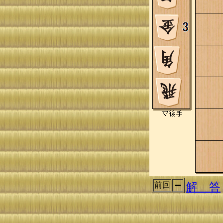
解 答
前回