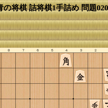
青の将棋 詰将棋1手詰め 問題020