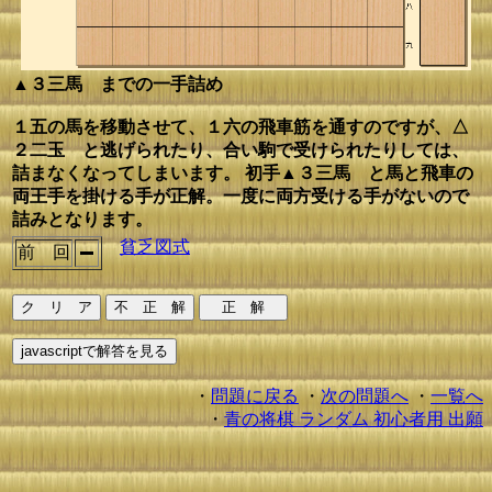
▲３三馬 までの一手詰め
１五の馬を移動させて、１六の飛車筋を通すのですが、△
２二玉 と逃げられたり、合い駒で受けられたりしては、
詰まなくなってしまいます。 初手▲３三馬 と馬と飛車の
両王手を掛ける手が正解。一度に両方受ける手がないので
詰みとなります。
貧乏図式
前 回
・
問題に戻る
・
次の問題へ
・
一覧へ
・
青の将棋 ランダム 初心者用 出願