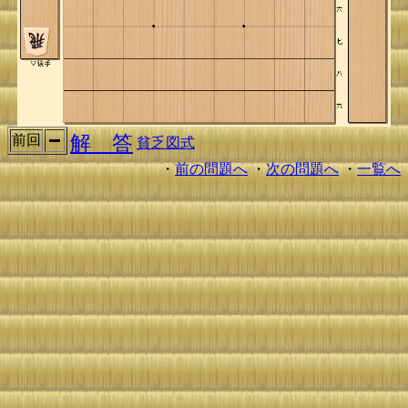
解 答
前回
貧乏図式
・
前の問題へ
・
次の問題へ
・
一覧へ