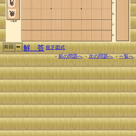
解 答
前回
貧乏図式
・
前の問題へ
・
次の問題へ
・
一覧へ