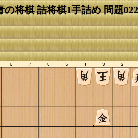
青の将棋 詰将棋1手詰め 問題022