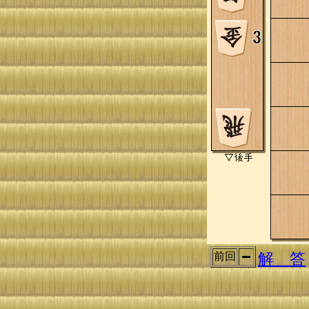
解 答
前回