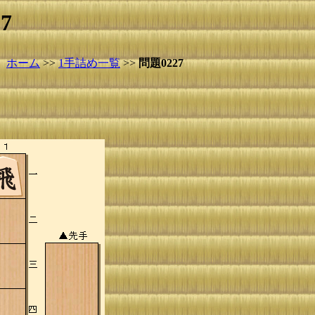
7
ホーム
>>
1手詰め一覧
>>
問題0227