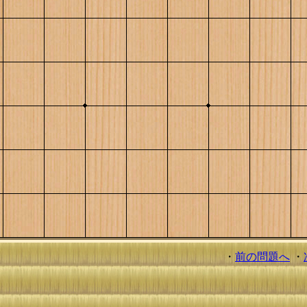
・
前の問題へ
・