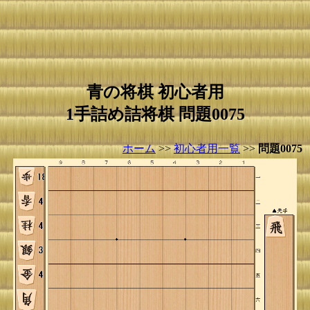
青の将棋 初心者用
1手詰め詰将棋 問題0075
ホーム
>>
初心者用一覧
>>
問題0075