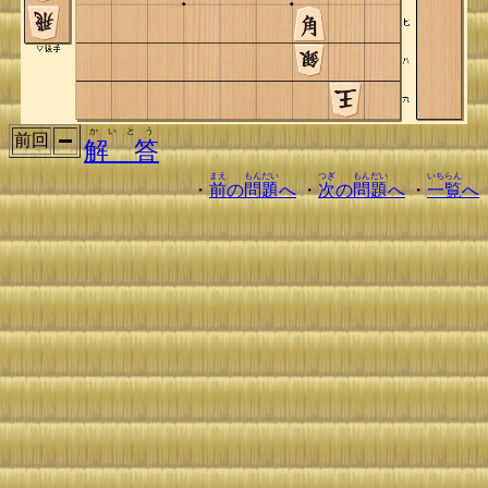
かいとう
前回
解 答
まえ
もんだい
つぎ
もんだい
いちらん
・
前
の
問題
へ
・
次
の
問題
へ
・
一覧
へ