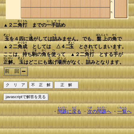
かく
うち
いってづ
▲２二
角
打
までの
一手詰
め
ぎょく
に
つ
ばんじょう
かく
玉
を４四に
逃
がしては
詰
みません。 でも、
盤上
の
角
で
かく
なり
ぎょく
▲２二
角
成
としては △４二
玉
とされてしまいます。
も
ごま
かく
つ
かく
うち
て
ここは、
持
ち
駒
の
角
を
使
って ▲２二
角
打
とする
手
が
せいかい
ぎょく
に
ばしょ
つ
正解
。
玉
はどこにも
逃
げ
場所
がなく、
詰
みとなります。
前 回
もんだい
もど
つぎ
もんだい
いちらん
・
問題
に
戻
る
・
次
の
問題
へ
・
一覧
へ