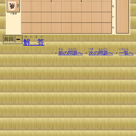
かいとう
前回
解 答
まえ
もんだい
つぎ
もんだい
いちらん
・
前
の
問題
へ
・
次
の
問題
へ
・
一覧
へ