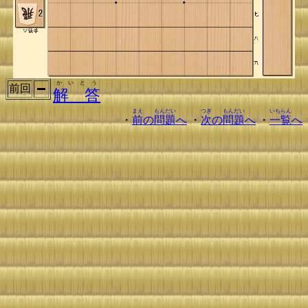
かいとう
前回
解 答
まえ
もんだい
つぎ
もんだい
いちらん
・
前
の
問題
へ
・
次
の
問題
へ
・
一覧
へ