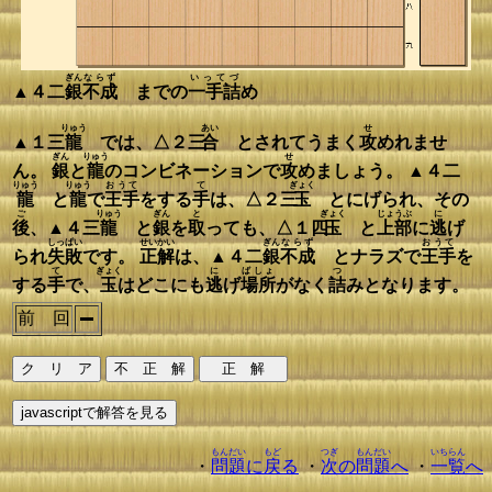
ぎん
ならず
いってづ
▲４二
銀
不成
までの
一手詰
め
りゅう
あい
せ
▲１三
龍
では、△２三
合
とされてうまく
攻
めれませ
ぎん
りゅう
せ
ん。
銀
と
龍
のコンビネーションで
攻
めましょう。 ▲４二
りゅう
りゅう
おうて
て
ぎょく
龍
と
龍
で
王手
をする
手
は、△２三
玉
とにげられ、その
ご
りゅう
ぎん
と
ぎょく
じょうぶ
に
後
、▲４三
龍
と
銀
を
取
っても、△１四
玉
と
上部
に
逃
げ
しっぱい
せいかい
ぎん
ならず
おうて
られ
失敗
です。
正解
は、▲４二
銀
不成
とナラズで
王手
を
て
ぎょく
に
ばしょ
つ
する
手
で、
玉
はどこにも
逃
げ
場所
がなく
詰
みとなります。
前 回
もんだい
もど
つぎ
もんだい
いちらん
・
問題
に
戻
る
・
次
の
問題
へ
・
一覧
へ