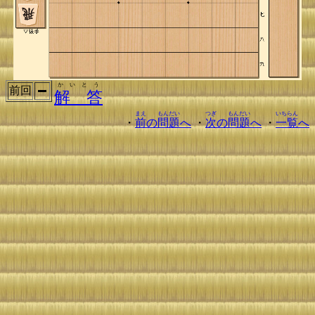
かいとう
前回
解 答
まえ
もんだい
つぎ
もんだい
いちらん
・
前
の
問題
へ
・
次
の
問題
へ
・
一覧
へ