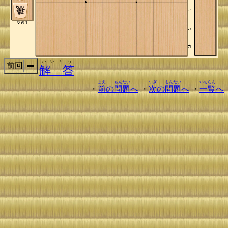
かいとう
前回
解 答
まえ
もんだい
つぎ
もんだい
いちらん
・
前
の
問題
へ
・
次
の
問題
へ
・
一覧
へ