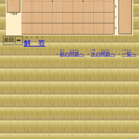
かいとう
前回
解 答
まえ
もんだい
つぎ
もんだい
いちらん
・
前
の
問題
へ
・
次
の
問題
へ
・
一覧
へ