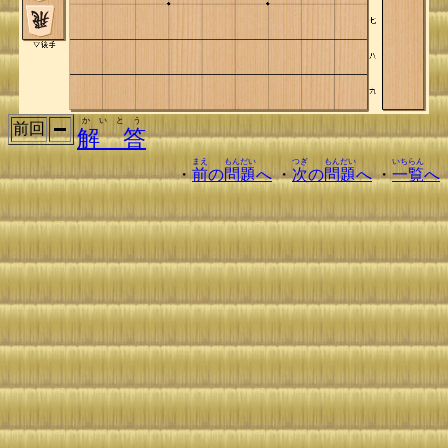
かいとう
前回
解 答
まえ
もんだい
つぎ
もんだい
いちらん
・
前
の
問題
へ
・
次
の
問題
へ
・
一覧
へ