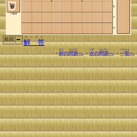
かいとう
前回
解 答
まえ
もんだい
つぎ
もんだい
いちらん
・
前
の
問題
へ
・
次
の
問題
へ
・
一覧
へ