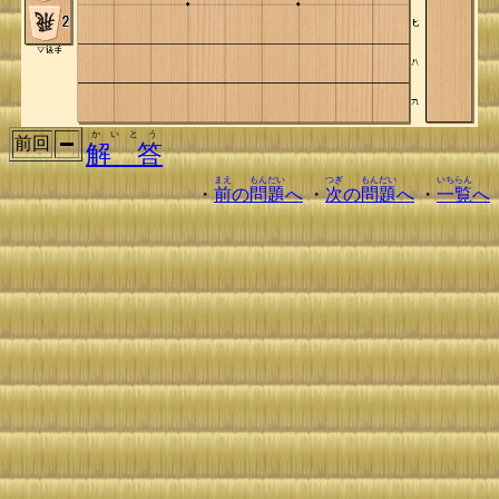
かいとう
前回
解 答
まえ
もんだい
つぎ
もんだい
いちらん
・
前
の
問題
へ
・
次
の
問題
へ
・
一覧
へ