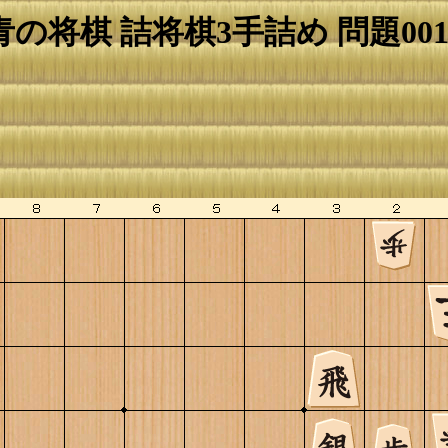
青の将棋 詰将棋3手詰め 問題001