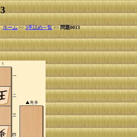
3
ホーム
>>
3手詰め一覧
>>
問題0013