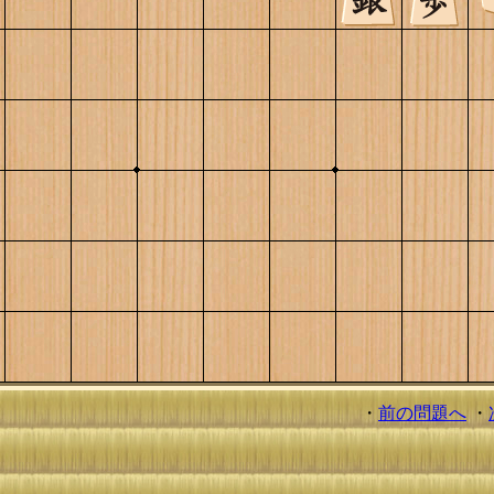
・
前の問題へ
・