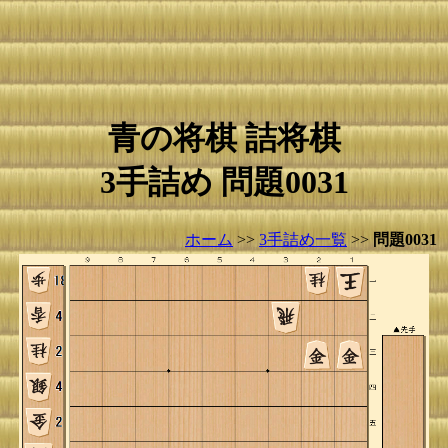
青の将棋 詰将棋
3手詰め 問題0031
ホーム
>>
3手詰め一覧
>>
問題0031