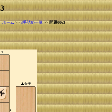
3
ホーム
>>
3手詰め一覧
>>
問題0063