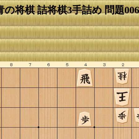
青の将棋 詰将棋3手詰め 問題006