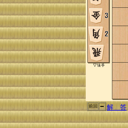
解 答
前回