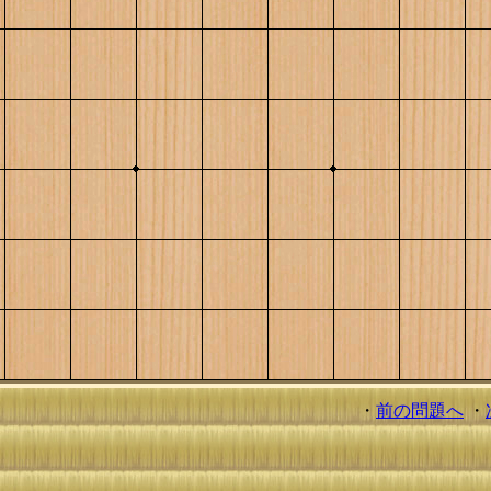
・
前の問題へ
・