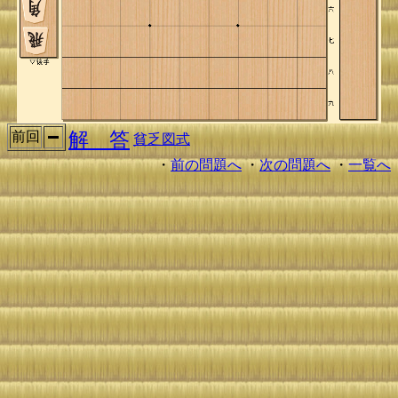
解 答
前回
貧乏図式
・
前の問題へ
・
次の問題へ
・
一覧へ