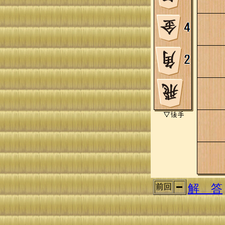
解 答
前回