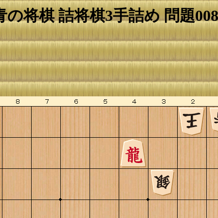
青の将棋 詰将棋3手詰め 問題008