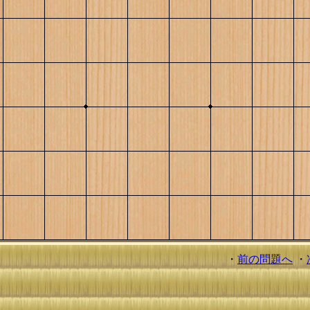
・
前の問題へ
・