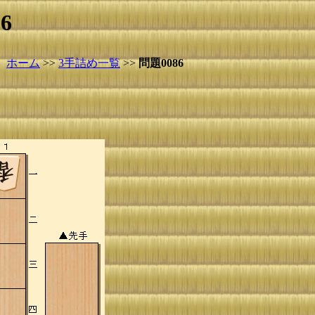
6
ホーム
>>
3手詰め一覧
>>
問題0086