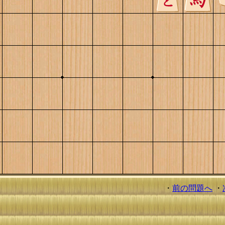
・
前の問題へ
・