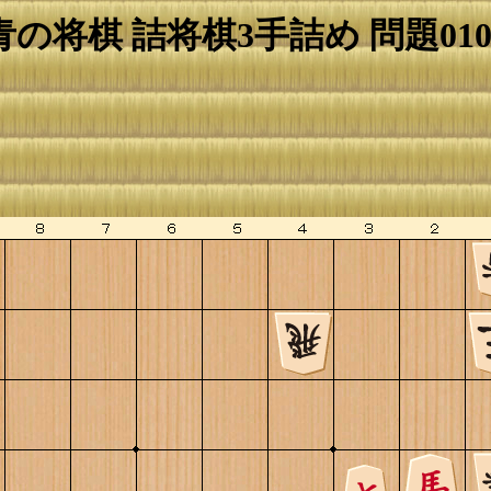
青の将棋 詰将棋3手詰め 問題010