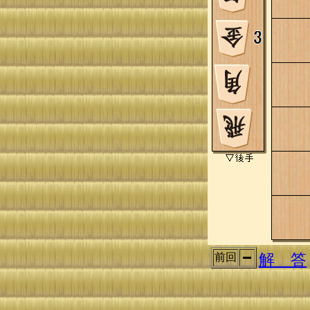
解 答
前回