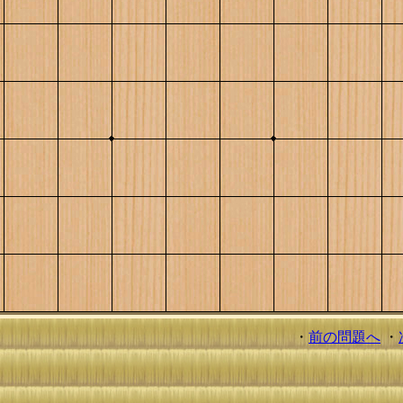
・
前の問題へ
・