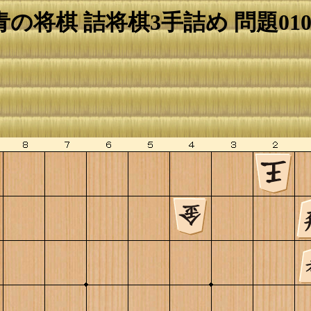
青の将棋 詰将棋3手詰め 問題010