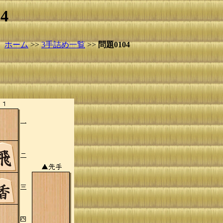
4
ホーム
>>
3手詰め一覧
>>
問題0104