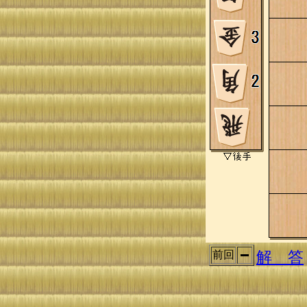
解 答
前回