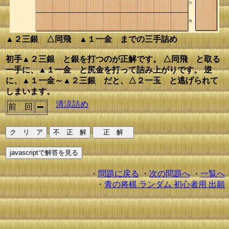
▲２三銀 △同飛 ▲１一金 までの三手詰め
初手▲２三銀 と銀を打つのが正解です。 △同飛 と取る
一手に、▲１一金 と尻金を打って詰み上がりです。 逆
に、▲１一金～▲２三銀 だと、△２一玉 と逃げられて
しまいます。
清涼詰め
前 回
・
問題に戻る
・
次の問題へ
・
一覧へ
・
青の将棋 ランダム 初心者用 出願