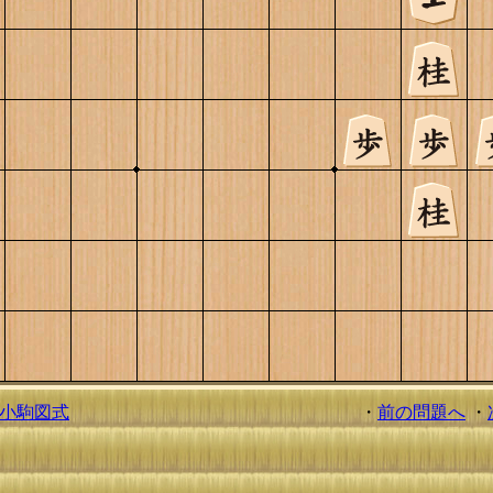
小駒図式
・
前の問題へ
・