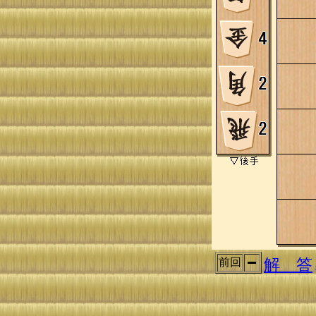
解 答
前回