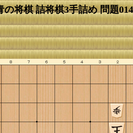
青の将棋 詰将棋3手詰め 問題014