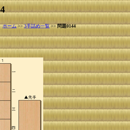
4
ホーム
>>
3手詰め一覧
>>
問題0144