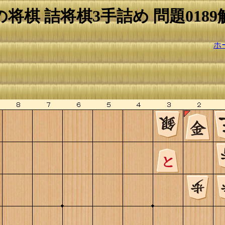
の将棋 詰将棋3手詰め 問題0189
ホ