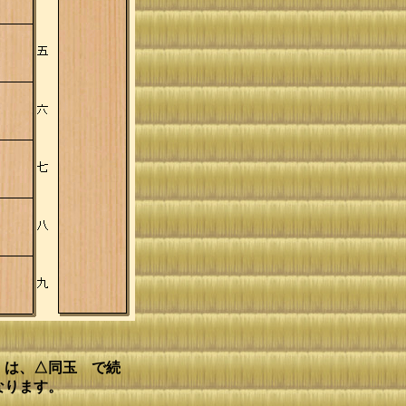
 は、△同玉 で続
なります。