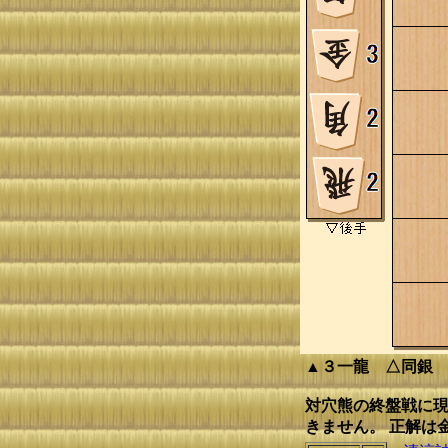
▲３一龍 △同銀
対穴熊の終盤戦に現
きません。 正解は