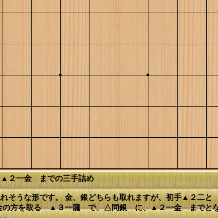
 ▲２一金 までの三手詰め
れそうな形です。 金、銀どちらも取れますが、初手▲２二と
金の方を取る ▲３一龍 で、△同銀 に、▲２一金 までと