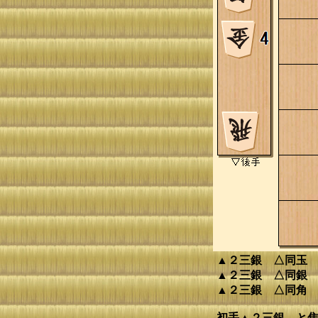
▲２三銀 △同玉
▲２三銀 △同銀
▲２三銀 △同角
初手▲２三銀 と焦