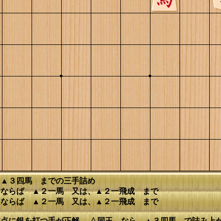
 ▲３四馬 までの三手詰め
 ならば ▲２一馬 又は、▲２一飛成 まで
 ならば ▲２一馬 又は、▲２一飛成 まで
点に銀を打つ手が正解。 △同玉 なら ▲３四馬 で詰み上が