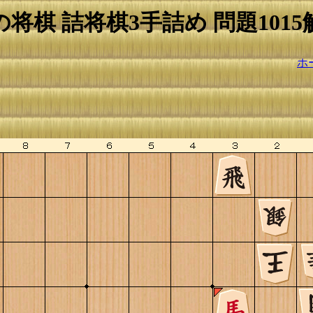
の将棋 詰将棋3手詰め 問題1015
ホ