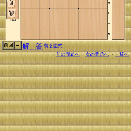
解 答
前回
貧乏図式
・
前の問題へ
・
次の問題へ
・
一覧へ