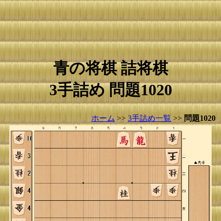
青の将棋 詰将棋
3手詰め 問題1020
ホーム
>>
3手詰め一覧
>>
問題1020