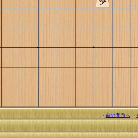
・
前の問題へ
・