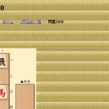
0
ホーム
>>
3手詰め一覧
>>
問題1050