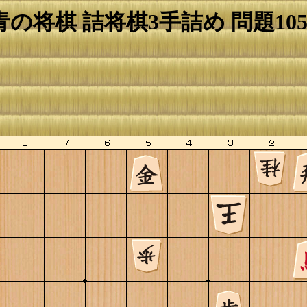
青の将棋 詰将棋3手詰め 問題105