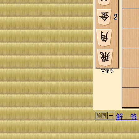
解 答
前回