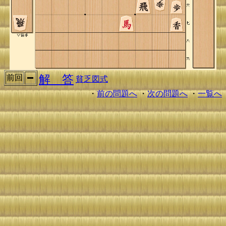
解 答
前回
貧乏図式
・
前の問題へ
・
次の問題へ
・
一覧へ