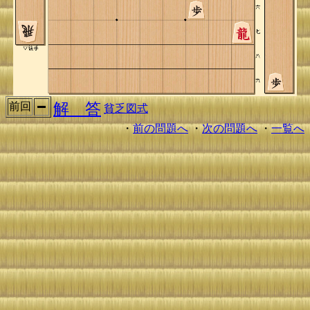
解 答
前回
貧乏図式
・
前の問題へ
・
次の問題へ
・
一覧へ