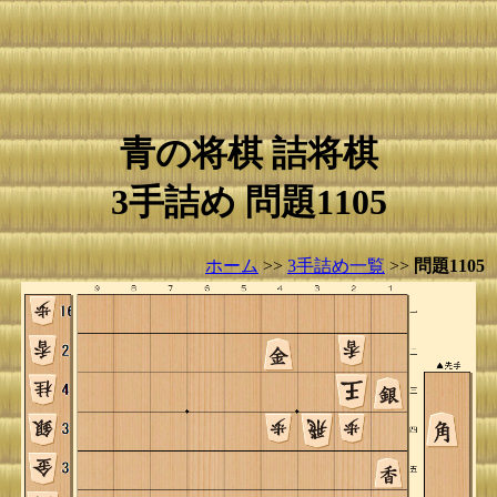
青の将棋 詰将棋
3手詰め 問題1105
ホーム
>>
3手詰め一覧
>>
問題1105