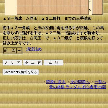
▲３一角成 △同玉 ▲３二銀打 までの三手詰め
初手▲３一角成 と玉の左側に角を成る手が正解。 この馬
を取らずに逃げる手は、▲２二馬 で詰みますが駒余り。
正しい応手は、△同玉 で、▲３二銀打 と頭銀を打って
詰み上がりです。
清涼詰め
前 回
・
問題に戻る
・
次の問題へ
・
一覧へ
・
青の将棋 ランダム 初心者用 出願