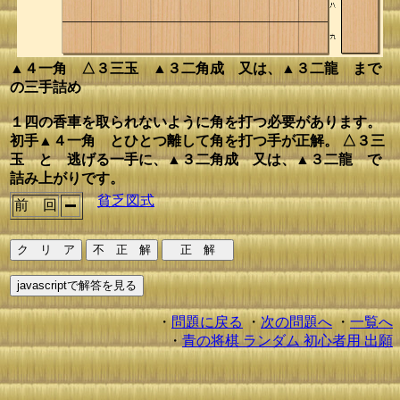
▲４一角 △３三玉 ▲３二角成 又は、▲３二龍 まで
の三手詰め
１四の香車を取られないように角を打つ必要があります。
初手▲４一角 とひとつ離して角を打つ手が正解。 △３三
玉 と 逃げる一手に、▲３二角成 又は、▲３二龍 で
詰み上がりです。
貧乏図式
前 回
・
問題に戻る
・
次の問題へ
・
一覧へ
・
青の将棋 ランダム 初心者用 出願