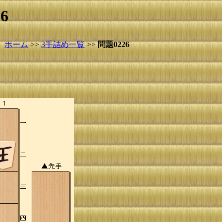
6
ホーム
>>
3手詰め一覧
>>
問題0226