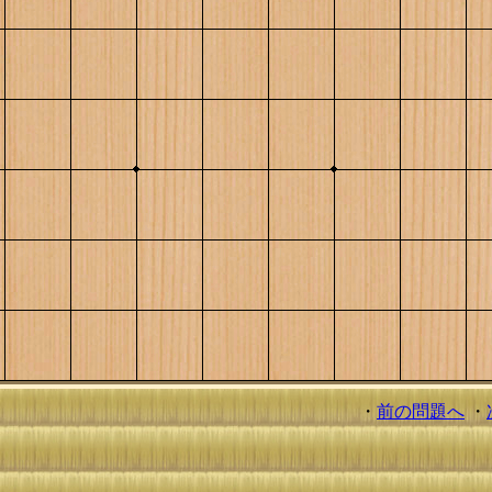
・
前の問題へ
・