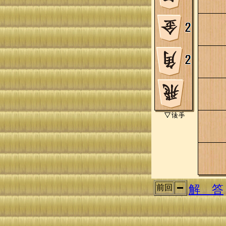
解 答
前回