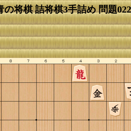
青の将棋 詰将棋3手詰め 問題022